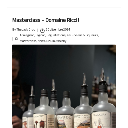
Masterclass – Domaine Ricci !
By
The Jack Drop
20 décembre 2024
Posted
Armagnac
,
Cognac
,
Dégustations
,
Eau-de-vie & Liqueurs
,
by
Posted
Masterclass
,
News
,
Rhum
,
Whisky
in