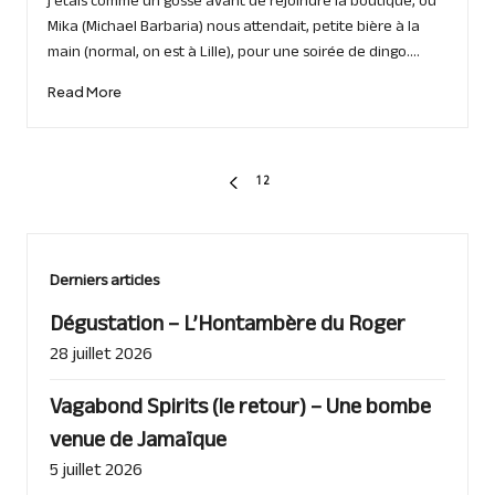
j'étais comme un gosse avant de rejoindre la boutique, où
Mika (Michael Barbaria) nous attendait, petite bière à la
main (normal, on est à Lille), pour une soirée de dingo.…
Read More
Pagination
1
2
PREVIOUS
PAGE
des
publications
Derniers articles
Dégustation – L’Hontambère du Roger
28 juillet 2026
Vagabond Spirits (le retour) – Une bombe
venue de Jamaïque
5 juillet 2026