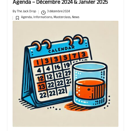
Agenda – Décembre 2024 & Janvier 2025
By
The Jack Drop
3 décembre 2024
Posted
Agenda
,
Informations
,
Masterclass
,
News
by
Posted
in