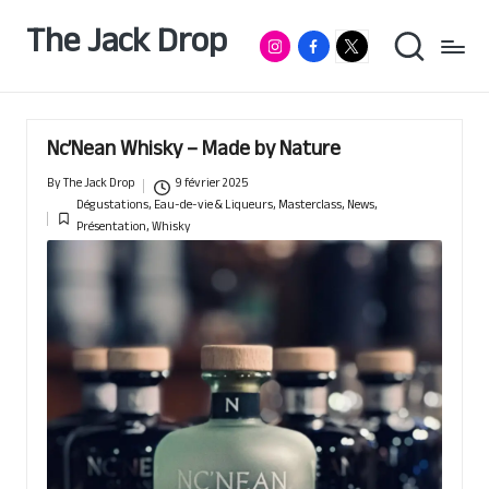
The Jack Drop
Instagram
Facebook
RumX
Passionné
Skip
de
App
to
rhum
content
&
autres
Nc’Nean Whisky – Made by Nature
spiritueux,
basé
By
The Jack Drop
9 février 2025
à
Posted
Dégustations
,
Eau-de-vie & Liqueurs
,
Masterclass
,
News
,
Lille
by
Posted
Présentation
,
Whisky
in