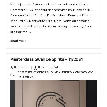
Mise à jour des évènements prévus autour de Lille sur
Décembre 2024, et début des festivités pour janvier 2025.
Ceux que j'ai confirmé : - 19 décembre - Domaine Ricci -
chez Emile & Marguerite (Lille) Découverte du domaine
avec pas mal de produits (rhum, armagnac, whisky...) au
programme !…
Read More
Masterclass Swell De Spirits – 11/2024
By
The Jack Drop
8 novembre 2024
Posted
Calvados
,
Dégustations
,
Eau-de-vie & Liqueurs
,
Masterclass
,
News
,
by
Posted
Rhum
,
Whisky
in