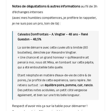
Notes de dégustations & autres informations
au fil de 3h
d’échanges intenses
(avec mes humbles compétences, je préfère le rappeler,
je ne suis pas un pro, loin de là) :
Calvados Domfrontais – A. Vingtier – 48 ans – René
Guesdon – 48,5%
La soirée démarre avec cette cuvée ultra limitée (80
bouteilles), dénichée par Alexandre Vingtier.
« Une chance et un grand honneur » qu’Alexandre ait
pensé à moi, nous dit Mika, en tombant sur cette pépite,
qui a été embouteillée telle quelle.
Etant néophyte en matière d’eaux-de-vie de cidre & de
poires, j’ai profité de cette expérience, sans repère. J’en
retiens surtout : un
équilibre poire, pomme, cuir, rancio
.
Des petites notes acidulées, un petit côté vergeoise
également, et bien sur une très belle longueur.
Respect d’avoir mis ça sur la table pour démarrer !