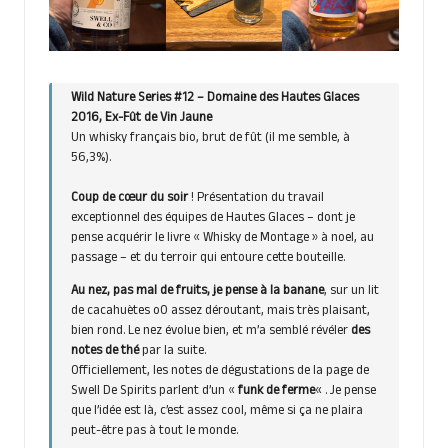
Wild Nature Series #12 – Domaine des Hautes Glaces
2016, Ex-Fût de Vin Jaune
Un whisky français bio, brut de fût (il me semble, à
56,3%).
Coup de cœur du soir
! Présentation du travail
exceptionnel des équipes de Hautes Glaces – dont je
pense acquérir le livre « Whisky de Montage » à noel, au
passage – et du terroir qui entoure cette bouteille.
Au nez, pas mal de fruits, je pense à la banane
, sur un lit
de cacahuètes oO assez déroutant, mais très plaisant,
bien rond. Le nez évolue bien, et m’a semblé révéler
des
notes de thé
par la suite.
Officiellement, les notes de dégustations de la page de
Swell De Spirits parlent d’un «
funk de ferme
« . Je pense
que l’idée est là, c’est assez cool, même si ça ne plaira
peut-être pas à tout le monde.