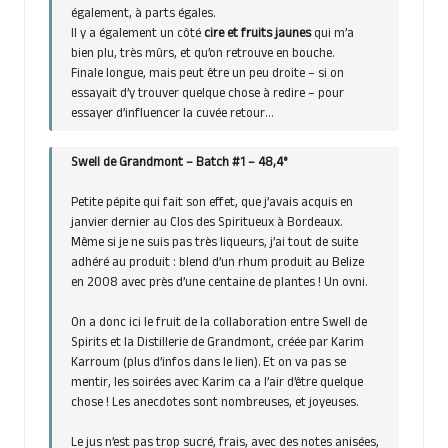
également, à parts égales.
Il y a également un côté
cire et fruits jaunes
qui m’a
bien plu, très mûrs, et qu’on retrouve en bouche.
Finale longue, mais peut être un peu droite – si on
essayait d’y trouver quelque chose à redire – pour
essayer d’influencer la cuvée retour…
Swell de Grandmont – Batch #1 – 48,4°
Petite pépite qui fait son effet, que j’avais acquis en
janvier dernier au Clos des Spiritueux à Bordeaux.
Même si je ne suis pas très liqueurs, j’ai tout de suite
adhéré au produit : blend d’un rhum produit au Belize
en 2008 avec près d’une centaine de plantes ! Un ovni.
On a donc ici le fruit de la collaboration entre Swell de
Spirits et la Distillerie de Grandmont, créée par
Karim
Karroum
(plus d’infos dans le lien). Et on va pas se
mentir, les soirées avec Karim ca a l’air d’être quelque
chose ! Les anecdotes sont nombreuses, et joyeuses.
Le jus n’est pas trop sucré, frais, avec des notes anisées,