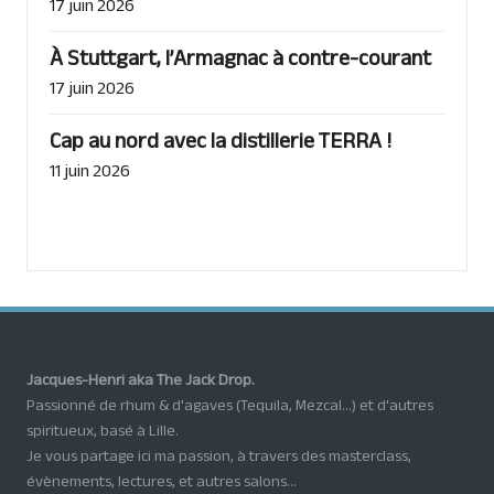
17 juin 2026
À Stuttgart, l’Armagnac à contre-courant
17 juin 2026
Cap au nord avec la distillerie TERRA !
11 juin 2026
Jacques-Henri aka The Jack Drop.
Passionné de rhum & d'agaves (Tequila, Mezcal...) et d'autres
spiritueux, basé à Lille.
Je vous partage ici ma passion, à travers des masterclass,
évènements, lectures, et autres salons...