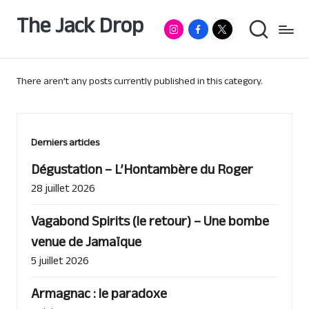
The Jack Drop
Instagram
Facebook
RumX
Passionné
Skip
de
App
to
rhum
content
&
autres
There aren’t any posts currently published in this category.
spiritueux,
basé
à
Lille
Derniers articles
Dégustation – L’Hontambère du Roger
28 juillet 2026
Vagabond Spirits (le retour) – Une bombe
venue de Jamaïque
5 juillet 2026
Armagnac : le paradoxe