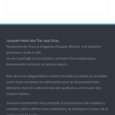
Jacques-Henri aka The Jack Drop.
Passionné de rhum & d'agaves (Tequila, Mezcal...) et d'autres
spiritueux, basé à Lille.
Je vous partage ici ma passion, à travers des masterclass,
évènements, lectures, et autres salons...
Bien que mes dégustations soient souvent poussées, je souhaite
avant tout conseiller les débutants pour qu'ils puissent bien
démarrer dans le vaste monde des spiritueux, et trouver leur
boisson totem !
J'essaie humblement de participer à la promotion des meilleurs
cavistes, aide à affiner leurs sélections, et participe à l'essor de la