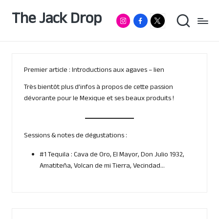
The Jack Drop
Instagram
Facebook
RumX
Passionné
Skip
de
App
to
rhum
content
&
autres
spiritueux,
Premier article : Introductions aux agaves –
lien
basé
à
Très bientôt plus d’infos à propos de cette passion
Lille
dévorante pour le Mexique et ses beaux produits !
Sessions & notes de dégustations :
#1 Tequila
: Cava de Oro, El Mayor, Don Julio 1932,
Amatiteña, Volcan de mi Tierra, Vecindad…