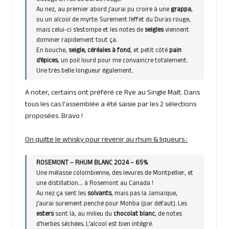
élevage en fût de Duras rouge.
Au nez, au premier abord j’aurai pu croire à une
grappa
,
ou un alcool de myrte. Surement l’effet du Duras rouge,
mais celui-ci s’estompe et les notes de
seigles
viennent
dominer rapidement tout ça.
En bouche,
seigle, céréales à fond
, et petit côté
pain
d’épices
, un poil lourd pour me convaincre totalement.
Une très belle longueur également.
A noter, certains ont préféré ce Rye au Single Malt. Dans
tous les cas l’assemblée a été saisie par les 2 sélections
proposées. Bravo !
On quitte le whisky pour revenir au rhum & liqueurs :
ROSEMONT – RHUM BLANC 2024 – 65%
Une mélasse colombienne, des levures de Montpellier, et
une distillation… à Rosemont au Canada !
Au nez ça sent les
solvants
, mais pas la Jamaïque,
j’aurai surement penché pour Mohba (par défaut). Les
esters
sont là, au milieu du
chocolat blanc
, de notes
d’herbes séchées. L’alcool est bien intégré.