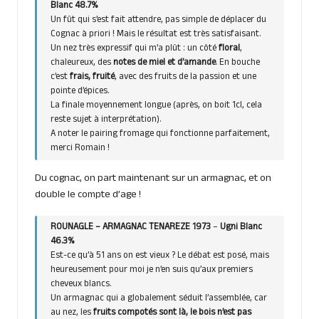
Blanc 48.7%
Un fût qui s’est fait attendre, pas simple de déplacer du
Cognac à priori ! Mais le résultat est très satisfaisant.
Un nez très expressif qui m’a plût : un côté
floral
,
chaleureux, des
notes de miel et d’amande
. En bouche
c’est
frais, fruité
, avec des fruits de la passion et une
pointe d’épices.
La finale moyennement longue (après, on boit 1cl, cela
reste sujet à interprétation).
A noter le pairing fromage qui fonctionne parfaitement,
merci Romain !
Du cognac, on part maintenant sur un armagnac, et on
double le compte d’age !
ROUNAGLE – ARMAGNAC TENAREZE 1973
–
Ugni Blanc
46.3%
Est-ce qu’à 51 ans on est vieux ? Le débat est posé, mais
heureusement pour moi je n’en suis qu’aux premiers
cheveux blancs.
Un armagnac qui a globalement séduit l’assemblée, car
au nez, les
fruits compotés sont là, le bois n’est pas