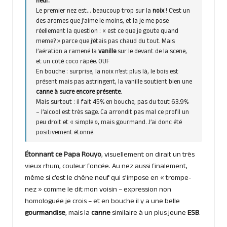
neuf.
Le premier nez est… beaucoup trop sur la
noix
! C’est un
des aromes que j’aime le moins, et la je me pose
réellement la question : « est ce que je goute quand
meme? » parce que j’étais pas chaud du tout. Mais
l’aération a ramené la
vanille
sur le devant de la scene,
et un côté coco râpée. OUF
En bouche : surprise, la noix n’est plus là, le bois est
présent mais pas astringent, la vanille soutient bien une
canne à sucre encore présente
.
Mais surtout : il fait 45% en bouche, pas du tout 63.9%
– l’alcool est très sage. Ca arrondit pas mal ce profil un
peu droit et « simple », mais gourmand. J’ai donc été
positivement étonné.
Étonnant ce Papa Rouyo
, visuellement on dirait un très
vieux rhum, couleur foncée. Au nez aussi finalement,
même si c’est le chêne neuf qui s’impose en « trompe-
nez » comme le dit mon voisin – expression non
homologuée je crois – et en bouche il y a une belle
gourmandise
, mais la
canne
similaire à un plus jeune
ESB
.