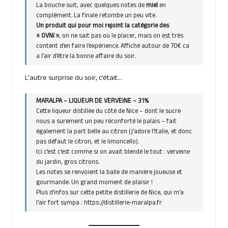
La bouche suit, avec quelques notes de
miel
en
complément. La finale retombe un peu vite.
Un produit qui pour moi rejoint la catégorie des
« OVNI »
, on ne sait pas où le placer, mais on est très
content d’en faire l’expérience. Affiché autour de 70€ ca
a l’air d’être la bonne affaire du soir.
L’autre surprise du soir, c’était…
MARALPA – LIQUEUR DE VERVEINE – 31%
Cette liqueur distillée du côté de Nice – dont le sucre
nous a surement un peu réconforté le palais – fait
également la part belle au citron (j’adore l’Italie, et donc
pas défaut le citron, et le limoncello).
Ici c’est c’est comme si on avait blendé le tout : verveine
du jardin, gros citrons.
Les notes se renvoient la balle de manière joueuse et
gourmande. Un grand moment de plaisir !
Plus d’infos sur cette petite distillerie de Nice, qui m’a
l’air fort sympa :
https://distillerie-maralpa.fr