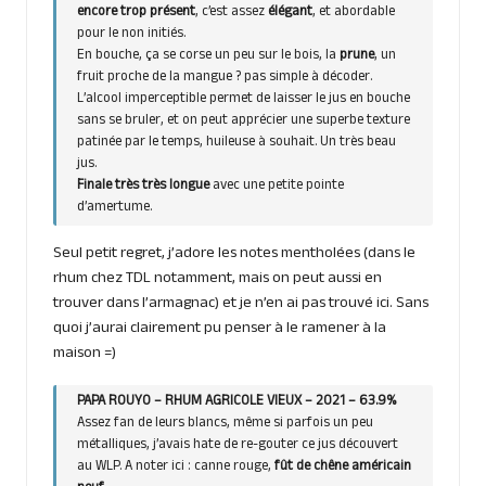
encore trop présent
, c’est assez
élégant
, et abordable
pour le non initiés.
En bouche, ça se corse un peu sur le bois, la
prune
, un
fruit proche de la mangue ? pas simple à décoder.
L’alcool imperceptible permet de laisser le jus en bouche
sans se bruler, et on peut apprécier une superbe texture
patinée par le temps, huileuse à souhait. Un très beau
jus.
Finale très très longue
avec une petite pointe
d’amertume.
Seul petit regret, j’adore les notes mentholées (dans le
rhum chez TDL notamment, mais on peut aussi en
trouver dans l’armagnac) et je n’en ai pas trouvé ici. Sans
quoi j’aurai clairement pu penser à le ramener à la
maison =)
PAPA ROUYO – RHUM AGRICOLE VIEUX – 2021 – 63.9%
Assez fan de leurs blancs, même si parfois un peu
métalliques, j’avais hate de re-gouter ce jus découvert
au WLP. A noter ici : canne rouge,
fût de chêne américain