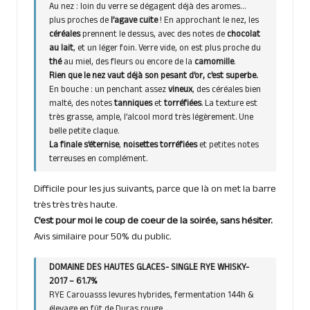
Au nez : loin du verre se dégagent déjà des aromes…
plus proches de
l’agave cuite
! En approchant le nez, les
céréales
prennent le dessus, avec des notes de
chocolat
au lait
, et un léger foin. Verre vide, on est plus proche du
thé
au miel, des fleurs ou encore de la
camomille
.
Rien que le nez vaut déjà son pesant d’or, c’est superbe.
En bouche : un penchant assez
vineux
, des céréales bien
malté, des notes
tanniques
et
torréfiées
. La texture est
très grasse, ample, l’alcool mord très légèrement. Une
belle petite claque.
La finale s’éternise
,
noisettes torréfiées
et petites notes
terreuses en complément.
Difficile pour les jus suivants, parce que là on met la barre
très très très haute.
C’est pour moi le coup de coeur de la soirée, sans hésiter.
Avis similaire pour 50% du public.
DOMAINE DES HAUTES GLACES- SINGLE RYE WHISKY-
2017 – 61.7%
RYE Carouasss levures hybrides, fermentation 144h &