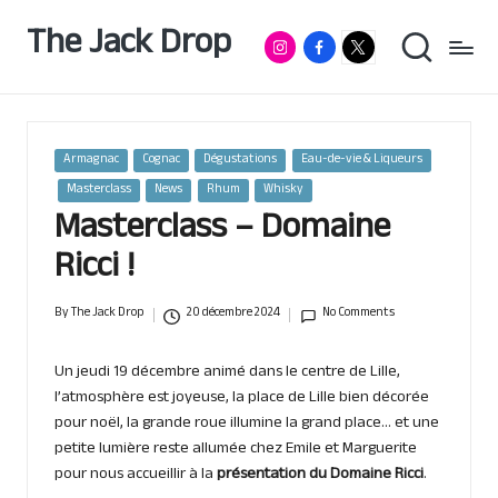
The Jack Drop
Instagram
Facebook
RumX
Passionné
Skip
de
App
to
rhum
content
&
autres
spiritueux,
Posted
Armagnac
Cognac
Dégustations
Eau-de-vie & Liqueurs
basé
in
Masterclass
News
Rhum
Whisky
à
Masterclass – Domaine
Lille
Ricci !
By
The Jack Drop
20 décembre 2024
No Comments
Posted
by
Un jeudi 19 décembre animé dans le centre de Lille,
l’atmosphère est joyeuse, la place de Lille bien décorée
pour noël, la grande roue illumine la grand place… et une
petite lumière reste allumée chez Emile et Marguerite
pour nous accueillir à la
présentation du Domaine Ricci
.