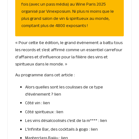
fois (avec un pass média) au Wine Paris 2025
organisé par Vinexposium. Ni plus ni moins que le
plus grand salon de vin & spiritueux au monde,
comptant plus de 4800 exposants !
« Pour cette 6e édition, le grand événement a battu tous
les records et s’est affirmé comme un essentiel carrefour
d’affaires et d’influence pour la filière des vins et
spiritueux dans le monde. »
Au programme dans cet article :
Alors quelles sont les coulisses de ce type
d’événement ?
lien
Côté vin :
lien
Côté spiritueux :
lien
Les vins désalcoolisés c’est de la m**** :
lien
L’Infinite Bar, des cocktails à gogo :
lien
Masterclass Baijiu :
lien