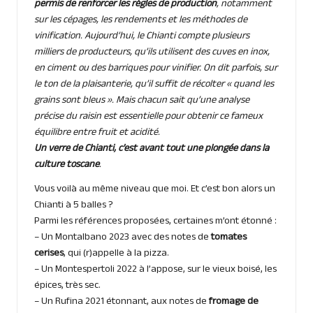
permis de renforcer les règles de production
, notamment
sur les cépages, les rendements et les méthodes de
vinification. Aujourd’hui, le Chianti compte plusieurs
milliers de producteurs, qu’ils utilisent des cuves en inox,
en ciment ou des barriques pour vinifier. On dit parfois, sur
le ton de la plaisanterie, qu’il suffit de récolter « quand les
grains sont bleus ». Mais chacun sait qu’une analyse
précise du raisin est essentielle pour obtenir ce fameux
équilibre entre fruit et acidité.
Un verre de Chianti, c’est avant tout une plongée dans la
culture toscane
.
Vous voilà au même niveau que moi. Et c’est bon alors un
Chianti à 5 balles ?
Parmi les références proposées, certaines m’ont étonné :
– Un Montalbano 2023 avec des notes de
tomates
cerises
, qui (r)appelle à la pizza.
– Un Montespertoli 2022 à l’appose, sur le vieux boisé, les
épices, très sec.
– Un Rufina 2021 étonnant, aux notes de
fromage de