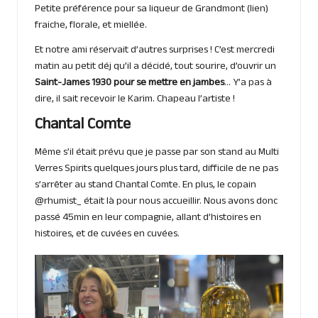
Petite préférence pour sa liqueur de Grandmont (
lien
)
fraiche, florale, et miellée.
Et notre ami réservait d’autres surprises ! C’est mercredi
matin au petit déj qu’il a décidé, tout sourire, d’ouvrir un
Saint-James 1930 pour se mettre en jambes
… Y’a pas à
dire, il sait recevoir le Karim. Chapeau l’artiste !
Chantal Comte
Même s’il était prévu que je passe par son stand au Multi
Verres Spirits quelques jours plus tard, difficile de ne pas
s’arrêter au stand Chantal Comte. En plus, le copain
@rhumist_ était là pour nous accueillir. Nous avons donc
passé 45min en leur compagnie, allant d’histoires en
histoires, et de cuvées en cuvées.