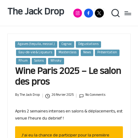
The Jack Drop
Instagram
Facebook
RumX
Passionné
Skip
de
App
to
rhum
content
&
autres
spiritueux,
Posted
Agaves (tequila, mezcal...)
Cognac
Dégustations
basé
in
Eau-de-vie & Liqueurs
Masterclass
News
Présentation
à
Lille
Rhum
Salons
Whisky
Wine Paris 2025 – Le salon
des pros
By
The Jack Drop
26 février 2025
No Comments
Posted
by
Après 2 semaines intenses en salons & déplacements, est
venue l’heure du debrief !
J’ai eu la chance de participer pour la première