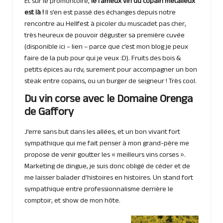
Et sur le promontoire,
le fameux vin du copain metalleux
est là !
Il s’en est passé des échanges depuis notre
rencontre au Hellfest à picoler du muscadet pas cher,
très heureux de pouvoir déguster sa première cuvée
(disponible ici –
lien
– parce que c’est mon blog je peux
faire de la pub pour qui je veux :D). Fruits des bois &
petits épices au rdv, surement pour accompagner un bon
steak entre copains, ou un burger de seigneur ! Très cool.
Du vin corse avec le Domaine Orenga
de Gaffory
J’erre sans but dans les allées, et un bon vivant fort
sympathique qui me fait penser à mon grand-père me
propose de venir goutter les « meilleurs vins corses ».
Marketing de dingue, je suis donc obligé de céder et de
me laisser balader d’histoires en histoires. Un stand fort
sympathique entre professionnalisme derrière le
comptoir, et show de mon hôte.