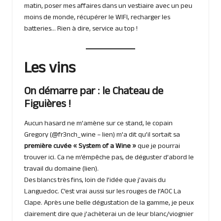
matin, poser mes affaires dans un vestiaire avec un peu
moins de monde, récupérer le WIFI, recharger les
batteries… Rien à dire, service au top !
Les vins
On démarre par : le Chateau de
Figuières !
Aucun hasard ne m’amène sur ce stand, le copain
Gregory (@fr3nch_wine –
lien
) m’a dit qu’il sortait sa
première cuvée « System of a Wine »
que je pourrai
trouver ici. Ca ne m’émpêche pas, de déguster d’abord le
travail du domaine (
lien
).
Des blancs très fins, loin de l’idée que j’avais du
Languedoc. C’est vrai aussi sur les rouges de l’AOC La
Clape. Après une belle dégustation de la gamme, je peux
clairement dire que j’achèterai un de leur blanc/viognier