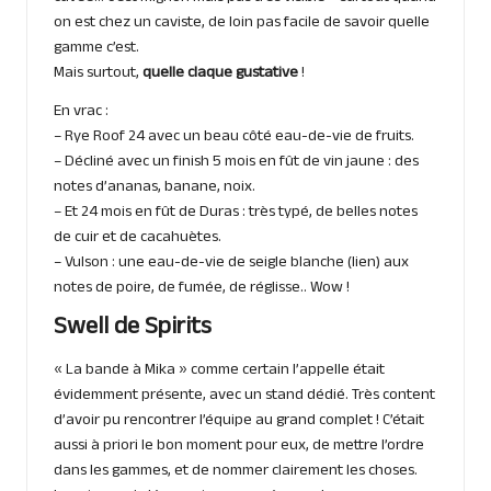
on est chez un caviste, de loin pas facile de savoir quelle
gamme c’est.
Mais surtout,
quelle claque gustative
!
En vrac :
– Rye Roof 24 avec un beau côté eau-de-vie de fruits.
– Décliné avec un finish 5 mois en fût de vin jaune : des
notes d’ananas, banane, noix.
– Et 24 mois en fût de Duras : très typé, de belles notes
de cuir et de cacahuètes.
– Vulson : une eau-de-vie de seigle blanche (
lien
) aux
notes de poire, de fumée, de réglisse.. Wow !
Swell de Spirits
« La bande à Mika » comme certain l’appelle était
évidemment présente, avec un stand dédié. Très content
d’avoir pu rencontrer l’équipe au grand complet ! C’était
aussi à priori le bon moment pour eux, de mettre l’ordre
dans les gammes, et de nommer clairement les choses.