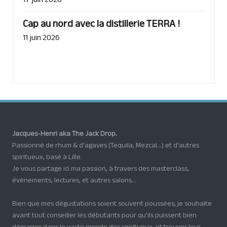
17 juin 2026
Cap au nord avec la distillerie TERRA !
11 juin 2026
Jacques-Henri aka The Jack Drop.
Passionné de rhum & d'agaves (Tequila, Mezcal...) et d'autres
spiritueux, basé à Lille.
Je vous partage ici ma passion, à travers des masterclass,
évènements, lectures, et autres salons...
Bien que mes dégustations soient souvent poussées, je souhaite
avant tout conseiller les débutants pour qu'ils puissent bien