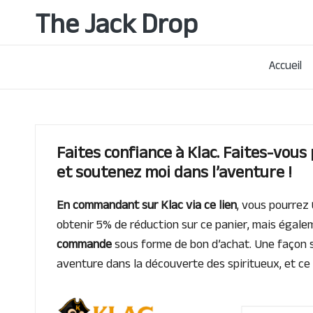
The Jack Drop
Passionné
Skip
de
to
rhum
Accueil
content
&
autres
spiritueux,
basé
à
Faites confiance à Klac
.
Faites-vous p
Lille
et soutenez moi dans l’aventure !
En commandant sur
Klac
via ce lien
, vous pourrez
obtenir 5% de réduction sur ce panier, mais égal
commande
sous forme de bon d’achat. Une façon 
aventure dans la découverte des spiritueux, et ce 