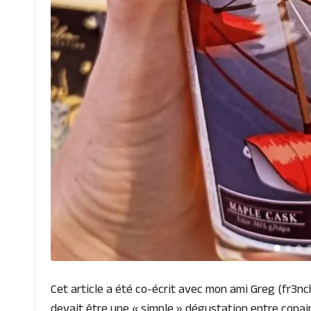
Cet article a été co-écrit avec mon ami Greg (fr3nc
devait être une « simple » dégustation entre copai