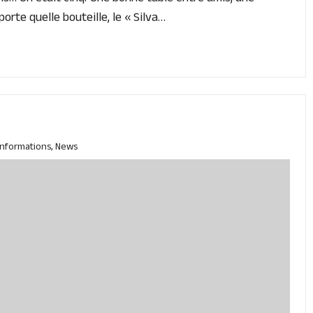
orte quelle bouteille, le « Silva…
Informations
,
News