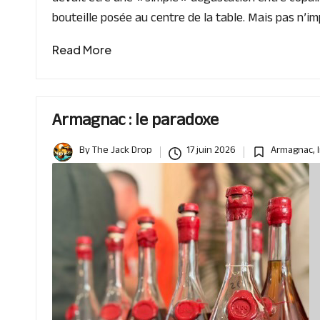
bouteille posée au centre de la table. Mais pas n’imp
Read More
Armagnac : le paradoxe
By
The Jack Drop
17 juin 2026
Armagnac
,
Posted
Posted
by
in