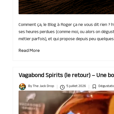
Comment ça, le Blog à Roger ça ne vous dit rien ? h
ses heures perdues (comme moi, ou alors on déguste 
métier parfois), et qui propose depuis peu quelques
Read More
Vagabond Spirits (le retour) – Une 
By
The Jack Drop
5 juillet 2026
Dégustati
Posted
Posted
by
in