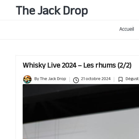
The Jack Drop
Passionné
Skip
de
to
rhum
Accueil
content
&
autres
spiritueux,
basé
Whisky Live 2024 – Les rhums (2/2)
à
Lille
By
The Jack Drop
21 octobre 2024
Dégust
Posted
Posted
by
in