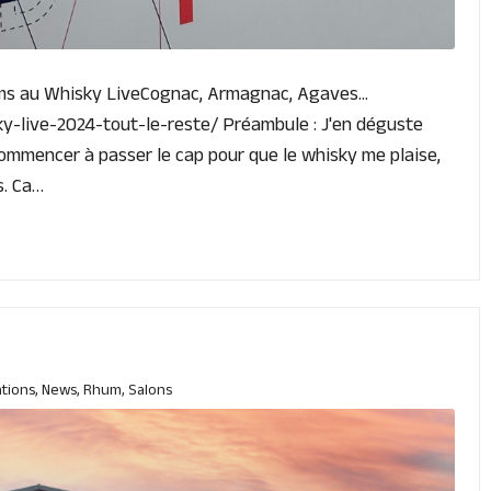
rhums au Whisky LiveCognac, Armagnac, Agaves...
ky-live-2024-tout-le-reste/ Préambule : J'en déguste
ommencer à passer le cap pour que le whisky me plaise,
s. Ca…
tions
,
News
,
Rhum
,
Salons