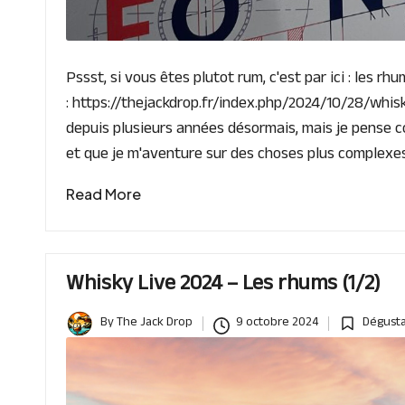
Pssst, si vous êtes plutot rum, c'est par ici : les 
: https://thejackdrop.fr/index.php/2024/10/28/whis
depuis plusieurs années désormais, mais je pense c
et que je m'aventure sur des choses plus complexe
Read More
Whisky Live 2024 – Les rhums (1/2)
By
The Jack Drop
9 octobre 2024
Dégusta
Posted
Posted
by
in