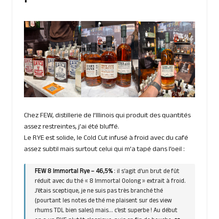
Chez FEW, distillerie de l’Illinois qui produit des quantités
assez restreintes, j’ai été bluffé.
Le RYE est solide, le Cold Cut infusé à froid avec du café
assez subtil mais surtout celui qui m’a tapé dans l’oeil :
FEW 8 Immortal Rye – 46,5%
: il s’agit d’un brut de fût
réduit avec du thé « 8 Immortal Oolong » extrait à froid.
J’étais sceptique, je ne suis pas très branché thé
(pourtant les notes de thé me plaisent sur des view
rhums TDL bien sales) mais… c’est superbe ! Au début