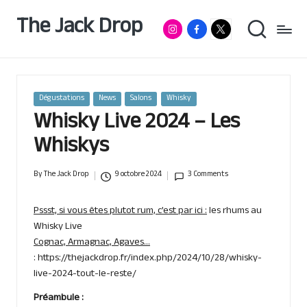
The Jack Drop
Instagram
Facebook
RumX
Passionné
Skip
de
App
to
rhum
content
&
autres
spiritueux,
Posted
Dégustations
News
Salons
Whisky
basé
in
Whisky Live 2024 – Les
à
Lille
Whiskys
By
The Jack Drop
9 octobre 2024
3 Comments
Posted
by
Pssst, si vous êtes plutot rum, c’est par ici :
les rhums au
Whisky Live
Cognac, Armagnac, Agaves…
:
https://thejackdrop.fr/index.php/2024/10/28/whisky-
live-2024-tout-le-reste/
Préambule :