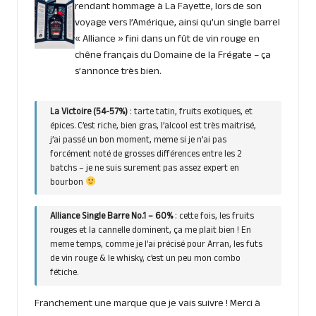
rendant hommage à La Fayette, lors de son
voyage vers l’Amérique, ainsi qu’un single barrel
« Alliance » fini dans un fût de vin rouge en
chêne français du Domaine de la Frégate – ça
s’annonce très bien.
La Victoire
(54-57%)
: tarte tatin, fruits exotiques, et
épices. C’est riche, bien gras, l’alcool est très maitrisé,
j’ai passé un bon moment, meme si je n’ai pas
forcément noté de grosses différences entre les 2
batchs – je ne suis surement pas assez expert en
bourbon
Alliance Single Barre No.1 – 60%
: cette fois, les fruits
rouges et la cannelle dominent, ça me plait bien ! En
meme temps, comme je l’ai précisé pour Arran, les futs
de vin rouge & le whisky, c’est un peu mon combo
fétiche.
Franchement une marque que je vais suivre ! Merci à