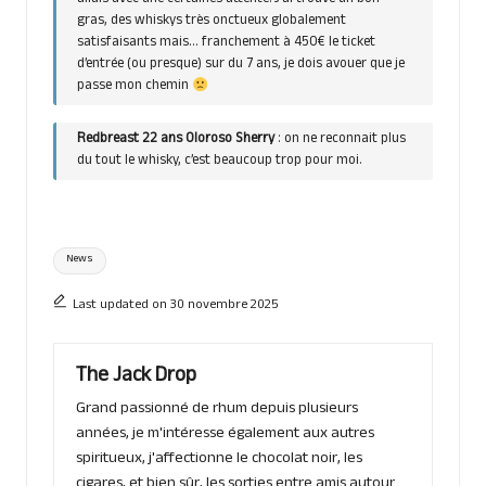
allais avec une certaines attente. J’ai trouvé un bon
gras, des whiskys très onctueux globalement
satisfaisants mais… franchement à 450€ le ticket
d’entrée (ou presque) sur du 7 ans, je dois avouer que je
passe mon chemin
Redbreast 22 ans Oloroso Sherry
: on ne reconnait plus
du tout le whisky, c’est beaucoup trop pour moi.
Tags:
News
Last updated on 30 novembre 2025
The Jack Drop
Grand passionné de rhum depuis plusieurs
années, je m'intéresse également aux autres
spiritueux, j'affectionne le chocolat noir, les
cigares, et bien sûr, les sorties entre amis autour