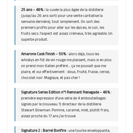
25 ans – 46% :
la cuvée la plus âgée de la distillerie
(jusqu’au 26 ans sorti pour une vente caritative la
semaine dernière), tout simplement. On sort des
premiers profils pour aller sur les épices, le cuir, les
fruits secs. l’aspect est assez crémeux, très agréable. Un
superbe produit.
Amarone Cask Finish – 50%
: alors déjà, tous les
whiskys en fût de vin rouge me plaisent, mais si en plus
on prend mon italien préféré… ça ne pouvait que me
plaire, et oui effectivement : doux, fruité, fraise, cerise,
chocolat noir. Magique, et pas cher !
Signature Series Edition n°1 Remnant Renegade – 46%
:
première expression d’une série de 4 embouteillages
signés par le (nouveau ?) directeur de la distillerie
Stewart Bowman. Pomme, caramel, miel, plutôt frais,
assez proche du 17 ans j’ai trouvé.
Signature 2 : Barrel Bonfire
: une tourbe enveloppante,