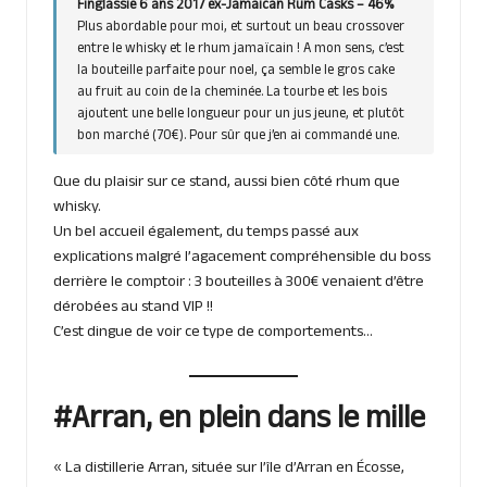
Finglassie 6 ans 2017 ex-Jamaican Rum Casks – 46%
Plus abordable pour moi, et surtout un beau crossover
entre le whisky et le rhum jamaïcain ! A mon sens, c’est
la bouteille parfaite pour noel, ça semble le gros cake
au fruit au coin de la cheminée. La tourbe et les bois
ajoutent une belle longueur pour un jus jeune, et plutôt
bon marché (70€). Pour sûr que j’en ai commandé une.
Que du plaisir sur ce stand, aussi bien côté rhum que
whisky.
Un bel accueil également, du temps passé aux
explications malgré l’agacement compréhensible du boss
derrière le comptoir : 3 bouteilles à 300€ venaient d’être
dérobées au stand VIP !!
C’est dingue de voir ce type de comportements…
#Arran, en plein dans le mille
« La distillerie Arran, située sur l’île d’Arran en Écosse,