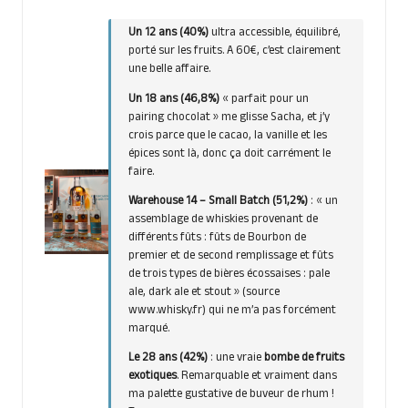
Un 12 ans
(40%)
ultra accessible, équilibré,
porté sur les fruits. A 60€, c’est clairement
une belle affaire.
Un 18 ans (46,8%)
« parfait pour un
pairing chocolat » me glisse Sacha, et j’y
crois parce que le cacao, la vanille et les
épices sont là, donc ça doit carrément le
faire.
Warehouse 14 – Small Batch (51,2%)
: « un
assemblage de whiskies provenant de
différents fûts : fûts de Bourbon de
premier et de second remplissage et fûts
de trois types de bières écossaises : pale
ale, dark ale et stout » (source
www.whisky.fr) qui ne m’a pas forcément
marqué.
Le 28 ans (42%)
: une vraie
bombe de fruits
exotiques
. Remarquable et vraiment dans
ma palette gustative de buveur de rhum !