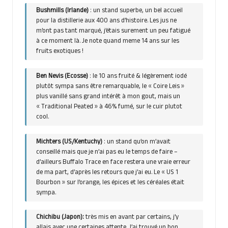
Bushmills
(Irlande)
: un stand superbe, un bel accueil
pour la distillerie aux 400 ans d’histoire. Les jus ne
m’ont pas tant marqué, j’étais surement un peu fatigué
à ce moment là. Je note quand meme 14 ans sur les
fruits exotiques !
Ben Nevis (Ecosse)
: le 10 ans fruité & légèrement iodé
plutôt sympa sans être remarquable, le « Coire Leis »
plus vanillé sans grand intérêt à mon gout, mais un
« Traditional Peated » à 46% fumé, sur le cuir plutot
cool.
Michters (US/Kentuchy)
: un stand qu’on m’avait
conseillé mais que je n’ai pas eu le temps de faire –
d’ailleurs Buffalo Trace en face restera une vraie erreur
de ma part, d’après les retours que j’ai eu. Le « US 1
Bourbon » sur l’orange, les épices et les céréales était
sympa.
Chichibu
(Japon):
très mis en avant par certains, j’y