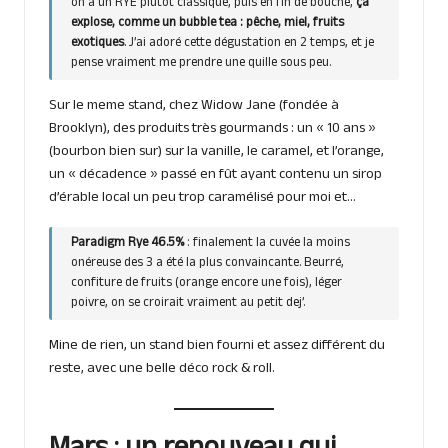
on a un RYE plutôt classique, puis en fin de bouche,
ça
explose, comme un bubble tea : pêche, miel, fruits
exotiques
. J’ai adoré cette dégustation en 2 temps, et je
pense vraiment me prendre une quille sous peu.
Sur le meme stand, chez Widow Jane (fondée à
Brooklyn), des produits très gourmands : un « 10 ans »
(bourbon bien sur) sur la vanille, le caramel, et l’orange,
un « décadence » passé en fût ayant contenu un sirop
d’érable local un peu trop caramélisé pour moi et…
Paradigm Rye 46.5%
: finalement la cuvée la moins
onéreuse des 3 a été la plus convaincante. Beurré,
confiture de fruits (orange encore une fois), léger
poivre, on se croirait vraiment au petit dej’.
Mine de rien, un stand bien fourni et assez différent du
reste, avec une belle déco rock & roll.