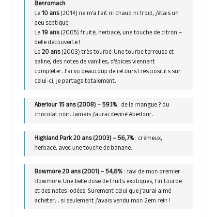
Benromach
Le
10 ans
(2014) ne m’a fait ni chaud ni froid, j’étais un
peu septique.
Le
19 ans
(2005) fruité, herbacé, une touche de citron –
belle découverte !
Le
20 ans
(2003) très tourbé. Une tourbe terreuse et
saline, des notes de vanilles, d’épices viennent
compléter. J’ai vu beaucoup de retours très positifs sur
celui-ci, je partage totalement.
Aberlour 15 ans (2008) – 59.1%
: de la mangue ? du
chocolat noir. Jamais j’aurai deviné Aberlour.
Highland Park 20 ans (2003) – 56,7%
: crémeux,
herbacé, avec une touche de banane.
Bowmore 20 ans (2001) – 54,8%
: ravi de mon premier
Bowmore. Une belle dose de fruits exotiques, fin tourbe
et des notes iodées. Surement celui que j’aurai aimé
acheter… si seulement j’avais vendu mon 2em rein !