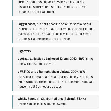
surement un must-have à 59€. le « 2011 Château
Cissac » très porté sur les fruits des bois (fût de vin
rouge) était top également.
Lagg (Ecosse)
: la petite soeur d’Arran se spécialise sur
les profils tournés. Il ne faut clairement pas avoir froids
aux yeux, celui que j’avais dans le verre (pas noté) m’a
fait penser à une belle sauce barbecue.
Signatory
« Artiste Collective » Linkwood 12 ans, 2012, 48%
: frais,
miel & citron. Bon ressenti.
« WLP 20 ans » Bunnahabhain Vintage 2004, 61%
:
assez lourd – mais j’aime ça – sur les épices, le café, les
fruits sombres. Belle réussite que tout le monde pouvait
gouter (à côté du retrait de sacs).
Whisky Sponge – Sideburn 31 ans (Baleine), 51,4%
:
pêche, vanille, épices douces. Sympa.