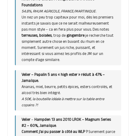
Foundations
54.8%, RHUM AGRICOLE, FRANCE/MARTINIQUE
.
Un nez un peu trop capiteux pour moi, dès les premiers
instants je savais que ce ne serait malheureusement
pas mon style – ca en fera plus pour vous. Des notes
terreuses, boisées
, trop de
gingembre
je recherche tout
simplement autre chose en buvant du rhum en ce
moment. Surement un jus riche, puissant, et
intéressant si vous aimez les profils de JM sur un
compte d’age similaire.
Velier – Papalin 5 ans « high ester » réduit à 47% –
Jamaïque.
Ananas, miel, beurre, petits épices, esters controlés, et
alcool très bien intégré.
A 50€, la bouteille idéale à mettre sur la table entre
copains ?!
Velier
–
Hampden 13 ans 2010 LROK – Magnum Series
#2 – 60%,
Jamaïque
.
Comment j’ai pu passer à côté au WLP ?
Surement parce