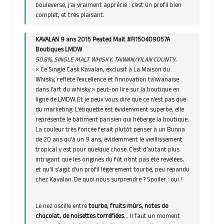
bouleversé, j’ai vraiment apprécié : c’est un profil bien
complet, et très plaisant.
KAVALAN 9 ans 2015 Peated Malt #R150409057A
Boutiques LMDW
50.8%, SINGLE MALT WHISKY, TAIWAN/YILAN COUNTY
.
« Ce Single Cask Kavalan, exclusif à La Maison du
Whisky, reflète l’excellence et l’innovation taïwanaise
dans l’art du whisky » peut-on lire sur la boutique en
ligne de LMDW. Et je peux vous dire que ce n’est pas que
du marketing. L’étiquette est évidemment superbe, elle
représente le bâtiment parisien qui héberge la boutique.
La couleur très foncée ferait plutôt penser à un Bunna
de 20 ans qu’à un 9 ans, évidemment le vieillissement
tropical y est pour quelque chose. C’est d’autant plus
intrigant que les origines du fût n’ont pas été révélées,
et qu’il s’agit d’un profil légèrement tourbé, peu répandu
chez Kavalan. De quoi nous surprendre ? Spoiler : oui !
Le nez oscille entre
tourbe, fruits mûrs, notes de
chocolat, de noisettes torréfiées
… Il faut un moment