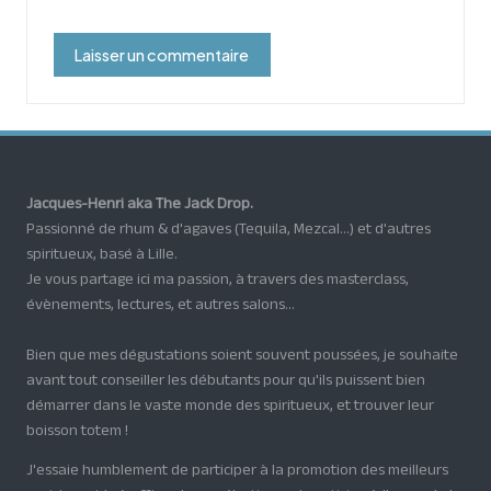
Jacques-Henri aka The Jack Drop.
Passionné de rhum & d'agaves (Tequila, Mezcal...) et d'autres
spiritueux, basé à Lille.
Je vous partage ici ma passion, à travers des masterclass,
évènements, lectures, et autres salons...
Bien que mes dégustations soient souvent poussées, je souhaite
avant tout conseiller les débutants pour qu'ils puissent bien
démarrer dans le vaste monde des spiritueux, et trouver leur
boisson totem !
J'essaie humblement de participer à la promotion des meilleurs