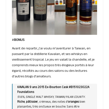
#
BONUS
Avant de repartir, j’ai voulu m’aventurer à Taiwan, en
passant par la distillerie Kavalan, et ses whiskys en
vieillissement tropical. Le jeu en valait la chandelle, et je
comprends mieux les propos très élogieux portés à leur
égard, récoltés au cours des salons ou des lectures
d’autres blogs d’amateurs.
KAVALAN 9 ans 2015 Ex-Bourbon Cask #B151023022A
Foundations
51.6%, SINGLE MALT WHISKY, TAIWAN/YILAN COUNTY
.
Riche
,
pâtissier
, crémeux, des notes d’
oranges
bien
plaisantes, très onctueux en bouche. Sans être