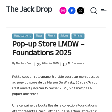
The Jack Drop
Instagram
Facebook
RumX
Passionné
Skip
de
App
to
rhum
content
&
autres
spiritueux,
Posted
Dégustations
News
Rhum
Salons
Whisky
basé
in
Pop-up Store LMDW –
à
Lille
Foundations 2025
By
The Jack Drop
6 février 2025
No Comments
Posted
by
Petite session rattrapage & article court sur mon passage
au pop-up store de La Maison Du Whisky, 20 rue d’Anjou.
C’est ouvert jusqu’au 15 février 2025, n’hésitez pas à
piquer une tête !
Une centaine de bouteilles de la collection Foundations
étant présentes, j’ai pu affiner une sélection, et revenir