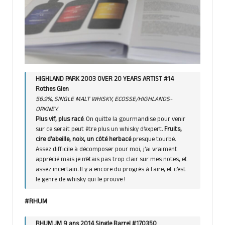
HIGHLAND PARK 2003 OVER 20 YEARS ARTIST #14
Rothes Glen
56.9%, SINGLE MALT WHISKY, ECOSSE/HIGHLANDS-
ORKNEY.
Plus vif, plus racé
. On quitte la gourmandise pour venir
sur ce serait peut être plus un whisky d’expert.
Fruits,
cire d’abeille, noix, un côté herbacé
presque tourbé.
Assez difficile à décomposer pour moi, j’ai vraiment
apprécié mais je n’étais pas trop clair sur mes notes, et
assez incertain. Il y a encore du progrès à faire, et c’est
le genre de whisky qui le prouve !
#RHUM
RHUM JM 9 ans 2014 Single Barrel #170350