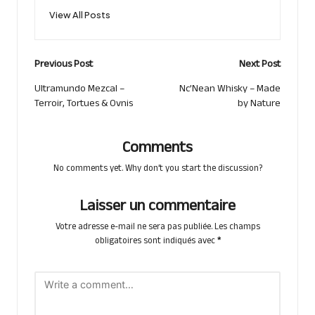
View All Posts
Post
Previous Post
Next Post
navigation
Ultramundo Mezcal –
Nc’Nean Whisky – Made
Terroir, Tortues & Ovnis
by Nature
Comments
No comments yet. Why don’t you start the discussion?
Laisser un commentaire
Votre adresse e-mail ne sera pas publiée.
Les champs
obligatoires sont indiqués avec
*