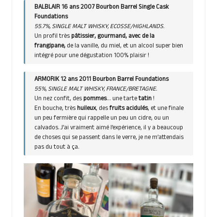
BALBLAIR 16 ans 2007 Bourbon Barrel Single Cask
Foundations
55.7%, SINGLE MALT WHISKY, ECOSSE/HIGHLANDS.
Un profil très
pâtissier, gourmand, avec de la
frangipane,
de la vanille, du miel, et un alcool super bien
intégré pour une dégustation 100% plaisir !
ARMORIK 12 ans 2011 Bourbon Barrel Foundations
55%, SINGLE MALT WHISKY, FRANCE/BRETAGNE.
Un nez confit, des
pommes
… une tarte
tatin
!
En bouche, très
huileux
, des
fruits acidulés
, et une finale
un peu fermière qui rappelle un peu un cidre, ou un
calvados. J’ai vraiment aimé l’expérience, il y a beaucoup
de choses qui se passent dans le verre, je ne m’attendais
pas du tout à ça.