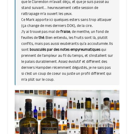
que le Clarendon m’avait déçu, et que je suis passé au
stand suivant… heureusement cette session de
rattrapage m’a ouvert les yeux.
Ce Mark apporte ici quelques esters sans trop attaquer
(ça change de mes derniers DOK), de la cire..
J’y ai trouvé pas mal de
fraise
, de menthe, un fond de
feuilles de
thé
. Bien entendu, les fruits sont là, plutôt
confits, mais pas aussi exubérants qu’a accoutumée. Ils
sont
bousculés par des notes empyreumatiques
qui
prennent de l’ampleur au fil du temps, et s’installent sur
le palais durablement. Assez évolutif et différent des
derniers Hampden récemment dégustés, je ne sais pas
si c’est un coup de coeur ou juste un profil différent qui
m’a plût sur le coup.