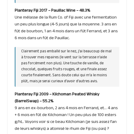
Planteray Fiji 2017 – Pauillac Wine – 48.3%
Une mélasse de la Rum Co. of Fiji avec une fermentation
un peu plus longue (4-5 jours) que la moyenne. 3 ans en
fût de bourbon, 1 an 4 mois dans un fût Ferrand, et 3 ans
6 mois dans un fût de Pauillac.
Clairement pas emballé sur le nez, j’ai beaucoup de mal
à trouver mes repaires (le vent sur la terrasse n’aide
pas forcément non plus). Une touche de vanille, de
chocolat, quelques fruits rouges, et une finale assez
courte finalement. Sans doute celui qui m’a le moins
plût, mais je serai curieux d’avoir d’autres avis.
Planteray Fiji 2009 – Kilchoman Peated Whisky
(BarrelSwap) – 55.2%
9 ans en ex-bourbon, 2 ans 4 mois en Ferrand, et… 4 ans
+ 6 mois en fût de Kilchoman ! Un peu plus de 100 esters
g/hL. Voyons voir si ce beau Kilchoman (je suis assez fan
de leurs whiskys) a atomisé le rhum de Fiji (ou pas) ?