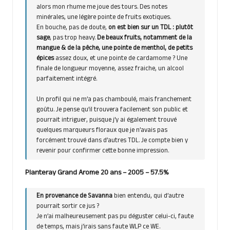
alors mon rhume me joue des tours. Des notes
minérales, une légère pointe de fruits exotiques.
En bouche, pas de doute,
on est bien sur un TDL : plutôt
sage
, pas trop heavy.
De beaux fruits, notamment de la
mangue & de la pêche, une pointe de menthol, de petits
épices
assez doux, et une pointe de cardamome ? Une
finale de longueur moyenne, assez fraiche, un alcool
parfaitement intégré.
Un profil qui ne m’a pas chamboulé, mais franchement
goûtu. Je pense qu’il trouvera facilement son public et
pourrait intriguer, puisque j’y ai également trouvé
quelques marqueurs floraux que je n’avais pas
forcément trouvé dans d’autres TDL. Je compte bien y
revenir pour confirmer cette bonne impression.
Planteray
Grand Arome 20 ans – 2005 – 57.5%
En provenance de Savanna
bien entendu, qui d’autre
pourrait sortir ce jus ?
Je n’ai malheureusement pas pu déguster celui-ci, faute
de temps, mais j’irais sans faute WLP ce WE.