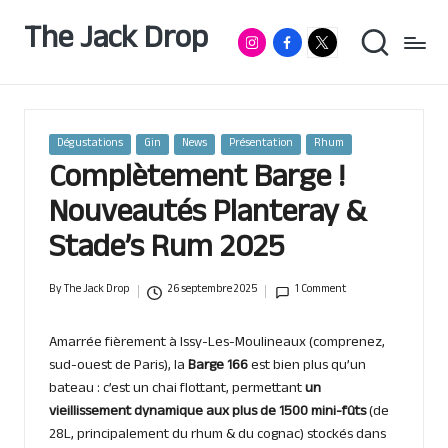
The Jack Drop
Instagram
Facebook
RumX
Passionné
Skip
de
App
to
rhum
content
&
autres
spiritueux,
Posted
Dégustations
Gin
News
Présentation
Rhum
basé
in
Complètement Barge !
à
Lille
Nouveautés Planteray &
Stade’s Rum 2025
By
The Jack Drop
26 septembre 2025
1 Comment
Posted
by
Amarrée fièrement à Issy-Les-Moulineaux (comprenez,
sud-ouest de Paris), la
Barge 166
est bien plus qu’un
bateau : c’est un chai flottant, permettant
un
vieillissement dynamique aux plus de 1500 mini-fûts
(de
28L, principalement du rhum & du cognac) stockés dans