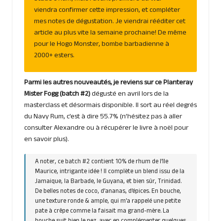
viendra confirmer cette impression, et compléter
mes notes de dégustation. Je viendrai rééditer cet
article au plus vite la semaine prochaine! De même
pour le Hogo Monster, bombe barbadienne à
2000+ esters.
Parmi les autres nouveautés, je reviens sur ce Planteray
Mister Fogg (batch #2)
dégusté en avril lors de la
masterclass et désormais disponible. Il sort au réel degrés
du Navy Rum, c’est à dire 55.7% (n’hésitez pas à aller
consulter Alexandre ou à récupérer le livre à noël pour
en savoir plus).
A noter, ce batch #2 contient 10% de rhum de l’Ile
Maurice, intrigante idée ! Il complète un blend issu de la
Jamaique, la Barbade, le Guyana, et bien sûr, Trinidad.
De belles notes de coco, d’ananas, d’épices. En bouche,
une texture ronde & ample, qui m’a rappelé une petite
pate à crêpe comme la faisait ma grand-mère. La