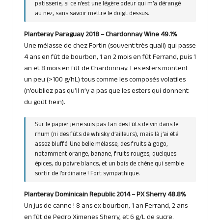
patisserie, si ce n’est une légère odeur qui m’a dérangé
au nez, sans savoir mettre le doigt dessus.
Planteray Paraguay 2018 – Chardonnay Wine 49.1%
Une mélasse de chez Fortin (souvent très quali) qui passe
4 ans en fût de bourbon, 1 an 2 mois en fût Ferrand, puis 1
an et 8 mois en fût de Chardonnay. Les esters montent
un peu (>100 g/hL) tous comme les composés volatiles
(n’oubliez pas qu’il n’y a pas que les esters qui donnent
du goût hein).
Sur le papier je ne suis pas fan des fûts de vin dans le
rhum (ni des fûts de whisky d’ailleurs), mais là j’ai été
assez bluffé. Une belle mélasse, des fruits à gogo,
notamment orange, banane, fruits rouges, quelques
épices, du poivre blancs, et un bois de chêne qui semble
sortir de l’ordinaire ! Fort sympathique.
Planteray Dominicain Republic 2014 – PX Sherry 48.8%
Un jus de canne ! 8 ans ex bourbon, 1 an Ferrand, 2 ans
en fût de Pedro Ximenes Sherry, et 6 g/L de sucre.