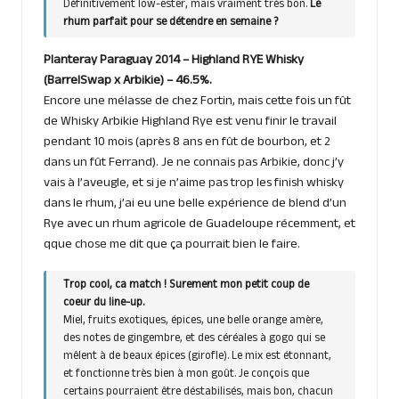
Définitivement low-ester, mais vraiment très bon.
Le
rhum parfait pour se détendre en semaine ?
Planteray Paraguay 2014 – Highland RYE Whisky
(BarrelSwap x Arbikie) – 46.5%.
Encore une mélasse de chez Fortin, mais cette fois un fût
de Whisky Arbikie Highland Rye est venu finir le travail
pendant 10 mois (après 8 ans en fût de bourbon, et 2
dans un fût Ferrand). Je ne connais pas Arbikie, donc j’y
vais à l’aveugle, et si je n’aime pas trop les finish whisky
dans le rhum, j’ai eu une belle expérience de blend d’un
Rye avec un rhum agricole de Guadeloupe récemment, et
qque chose me dit que ça pourrait bien le faire.
Trop cool, ca match ! Surement mon petit coup de
coeur du line-up.
Miel, fruits exotiques, épices, une belle orange amère,
des notes de gingembre, et des céréales à gogo qui se
mêlent à de beaux épices (girofle). Le mix est étonnant,
et fonctionne très bien à mon goût. Je conçois que
certains pourraient être déstabilisés, mais bon, chacun