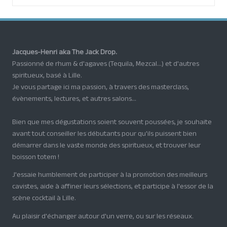
Jacques-Henri aka The Jack Drop.
Passionné de rhum & d'agaves (Tequila, Mezcal...) et d'autres
spiritueux, basé à Lille.
Je vous partage ici ma passion, à travers des masterclass,
évènements, lectures, et autres salons...
Bien que mes dégustations soient souvent poussées, je souhaite
avant tout conseiller les débutants pour qu'ils puissent bien
démarrer dans le vaste monde des spiritueux, et trouver leur
boisson totem !
J'essaie humblement de participer à la promotion des meilleurs
cavistes, aide à affiner leurs sélections, et participe à l'essor de la
scène cocktail à Lille.
Au plaisir d'échanger autour d'un verre, ou sur les réseaux.