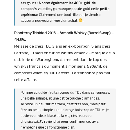
ses gouts !
A noter également les 400+ g/hL de
composés volatiles, ça manque pas de goût cette petite
expérience.
Clairement une bouteille que je viendrai
gouter à nouveau en vue d’un achat
.
Planteray Trinidad 2016 – Armorik Whisky (BarrelSwap) –
44.3%.
Mélasse de chez TDL, 3 ans en ex-bourbon, 5 ans chez
Ferrand, 10 mois en fût de whisky Armorik – marque de la
distillerie de Warenghem, clairement dans le top des
whiskys français du moment à mon sens. 590g/hL de
composés volatiles, 100+ esters.. Ca s’annonce pas mal
cette affaire.
Pomme acidulée, fruits rouges du TDL dans sa jeunesse,
une belle salinité, et une petite touche d’amandes.
Je reste un peu sur ma faim, c’est très bon, mais peut
être un peu « simple » (ou alors je bois trop de TDL et je
deviens un vieux blasé de la vie, c’est vous qui
choisissez). J’y reviendrai pour confirmer cet avis,
n’empêche que ça fonctionne bien.