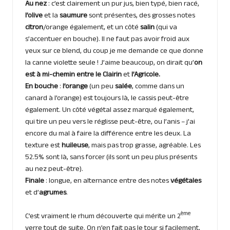
Au nez
: c’est clairement un pur jus, bien typé, bien racé,
l’olive
et la
saumure
sont présentes, des grosses notes
citron
/orange également, et un côté
salin
(qui va
s’accentuer en bouche). Il ne faut pas avoir froid aux
yeux sur ce blend, du coup je me demande ce que donne
la canne violette seule ! J’aime beaucoup, on dirait qu’
on
est à mi-chemin entre le
Clairin
et
l’Agricole.
En bouche
:
l’orange
(un peu
salée
, comme dans un
canard à l’orange) est toujours là, le cassis peut-être
également. Un côté végétal assez marqué également,
qui tire un peu vers le réglisse peut-être, ou l’anis – j’ai
encore du mal à faire la différence entre les deux. La
texture est
huileuse
, mais pas trop grasse, agréable. Les
52.5% sont là, sans forcer (ils sont un peu plus présents
au nez peut-être).
Finale
: longue, en alternance entre des notes
végétales
et d’
agrumes
.
ème
C’est vraiment le rhum découverte qui mérite un 2
verre tout de suite. On n’en fait pas le tour si facilement,