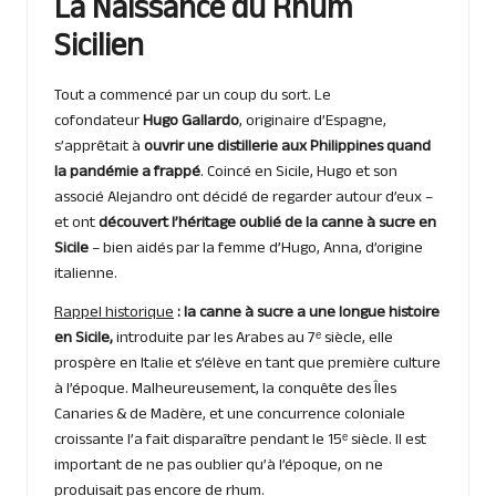
La Naissance du Rhum
Sicilien
Tout a commencé par un coup du sort. Le
cofondateur
Hugo Gallardo
, originaire d’Espagne,
s’apprêtait à
ouvrir une distillerie aux Philippines quand
la pandémie a frappé
. Coincé en Sicile, Hugo et son
associé Alejandro ont décidé de regarder autour d’eux –
et ont
découvert l’héritage oublié de la canne à sucre en
Sicile
– bien aidés par la femme d’Hugo, Anna, d’origine
italienne.
Rappel historique
: la canne à sucre a une longue histoire
en Sicile,
introduite par les Arabes au 7ᵉ siècle, elle
prospère en Italie et s’élève en tant que première culture
à l’époque. Malheureusement, la conquête des Îles
Canaries & de Madère, et une concurrence coloniale
croissante l’a fait disparaître pendant le 15ᵉ siècle. Il est
important de ne pas oublier qu’à l’époque, on ne
produisait pas encore de rhum.