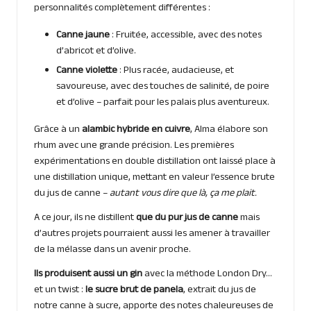
personnalités complètement différentes :
Canne jaune
: Fruitée, accessible, avec des notes
d’abricot et d’olive.
Canne
violette
: Plus racée, audacieuse, et
savoureuse, avec des touches de salinité, de poire
et d’olive – parfait pour les palais plus aventureux.
Grâce à un
alambic hybride en cuivre
, Alma élabore son
rhum avec une grande précision. Les premières
expérimentations en double distillation ont laissé place à
une distillation unique, mettant en valeur l’essence brute
du jus de canne –
autant vous dire que là, ça me plait.
A ce jour, ils ne distillent
que du pur jus de canne
mais
d’autres projets pourraient aussi les amener à travailler
de la mélasse dans un avenir proche.
Ils produisent aussi un gin
avec la méthode London Dry…
et un twist :
le sucre brut de panela
, extrait du jus de
notre canne à sucre, apporte des notes chaleureuses de