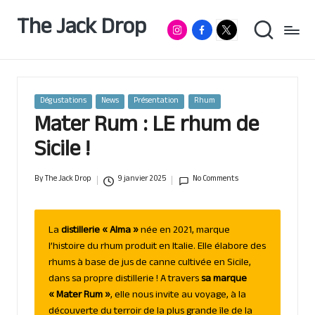
The Jack Drop
Instagram
Facebook
RumX
Passionné
Skip
de
App
to
rhum
content
&
autres
spiritueux,
Posted
Dégustations
News
Présentation
Rhum
basé
in
Mater Rum : LE rhum de
à
Lille
Sicile !
By
The Jack Drop
9 janvier 2025
No Comments
Posted
by
La
distillerie « Alma »
née en 2021, marque
l’histoire du rhum produit en Italie. Elle élabore des
rhums à base de jus de canne cultivée en Sicile,
dans sa propre distillerie ! A travers
sa marque
« Mater Rum »
, elle nous invite au voyage, à la
découverte du terroir de la plus grande île de la