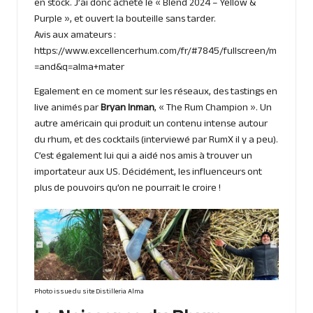
en stock. J’ai donc acheté le « Blend 2024 – Yellow &
Purple », et ouvert la bouteille sans tarder.
Avis aux amateurs :
https://www.excellencerhum.com/fr/#7845/fullscreen/m
=and&q=alma+mater
Egalement en ce moment sur les réseaux, des tastings en
live animés par
Bryan Inman
, « The Rum Champion ». Un
autre américain qui produit un contenu intense autour
du rhum, et des cocktails
(interviewé par RumX il y a peu
).
C’est également lui qui a aidé nos amis à trouver un
importateur aux US. Décidément, les influenceurs ont
plus de pouvoirs qu’on ne pourrait le croire !
Photo issue du site Distilleria Alma