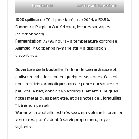
La précieuse
Juste avant l’ouverture
1000 quilles
: de 70 cl pour la récolte 2024, à 52.5%.
Cannes :
« Purple » & « Yellow », levures sauvages
(sélectionnées).
Fermentation:
72/96 hours – à température contrôlée.
Alambic
: « Copper bain-marie still » à distillation
discontinue.
Ouverture de la bouteille
: l’odeur de
canne à sucre
et
d’
olive
envahit le salon en quelques secondes. Ca sent
bon, c’est
très aromatique
, dans le genre qui sature un
peu vite le nez, donc on y va tranquillement. Quelques
notes métalliques peut être, et des notes de…
jonquilles
?
Là je suis pas sûr.
Warning : la bouteille est très sexy, mais pleine le premier
verre n’est pas évident à servir proprement, soyez
vigilants !