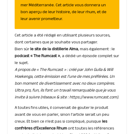
mer Méditerranée. Cet article vous donnera un
bon aperçu de leur histoire, de leur rhum, et de
leur avenir prometteur.
Cet article a été rédigé en utilisant plusieurs sources,
dont certaines que je souhaite vous partager.
Bien sûr
le site de la distillerie
Alma
, mais également : le
podcast « The Rumcast »
, a dédié un épisode complet sur
le sujet.
A propos de « The Rumcast » : créé par John Gulla & Will
Hoekenga, cette émission est l’une de mes préférées. Un
bon moment de divertissement avec no deux compères.
Ultra pro, fun, ils font un travail remarquable que je vous
invite à suivre (réseaux & site :
https://www.rumcast.com
).
A toutes fins utiles, il convenait de gouter le produit
avant de vous en parler, sinon l’article serait un peu
creux. Et bien ce n’est pas si compliqué, puisque
les
confrères d’Excellence Rhum
ont toutes les références