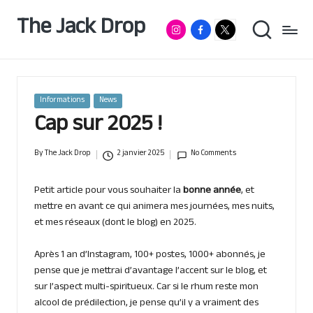
The Jack Drop
Instagram
Facebook
RumX
Passionné
Skip
de
App
to
rhum
content
&
autres
spiritueux,
Posted
Informations
News
basé
in
Cap sur 2025 !
à
Lille
By
The Jack Drop
2 janvier 2025
No Comments
Posted
by
Petit article pour vous souhaiter la
bonne année
, et
mettre en avant ce qui animera mes journées, mes nuits,
et mes réseaux (dont le blog) en 2025.
Après 1 an d’Instagram, 100+ postes, 1000+ abonnés, je
pense que je mettrai d’avantage l’accent sur le blog, et
sur l’aspect multi-spiritueux. Car si le rhum reste mon
alcool de prédilection, je pense qu’il y a vraiment des