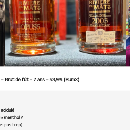
– Brut de fût – 7 ans – 53,9% (
RumX
)
acidulé
de
menthol
?
is pas trop).