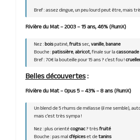
Bref : assez dingue, un peu lourd peut être, mais tr
Rivière du Mat – 2003 – 15 ans, 46% (
RumX
)
Nez :
bois
patiné,
fruits
sec,
vanille
,
banane
Bouche :
patissière
,
abricot
, finale sur la
cassonade
Bref : 70€ la bouteille pour 15 ans ? c’est fou !
cruell
Belles découvertes
:
Rivière du Mat – Opus 5 – 43% – 8 ans (
RumX
)
Un blend de 5 rhums de mélasse (il me semble), aut
mais c’est très sympa !
Nez : plus orienté
cognac
? très
fruité
Bouche : pas mal
d’épices
et de
tanins