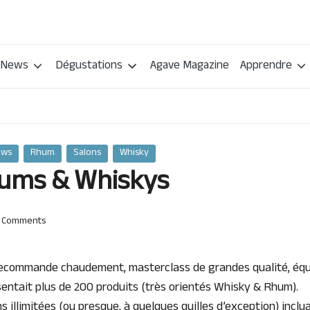
News
Dégustations
Agave Magazine
Apprendre
ews
Rhum
Salons
Whisky
hums & Whiskys
 Comments
ecommande chaudement, masterclass de grandes qualité, équi
ésentait plus de 200 produits (très orientés Whisky & Rhum).
s illimitées (ou presque, à quelques quilles d’exception) inc