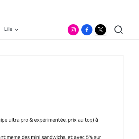
Instagram
Facebook
RumX
Lille
App
pe ultra pro & expérimentée, prix au top)
à
luant meme des mini sandwichs, et avec 5% sur