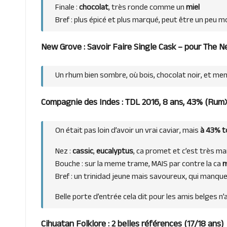
Finale :
chocolat
, très ronde comme un
miel
Bref : plus épicé et plus marqué, peut être un peu m
New Grove : Savoir Faire Single Cask – pour The Ne
Un rhum bien sombre, où bois, chocolat noir, et men
Compagnie des Indes : TDL 2016, 8 ans, 43% (
Rum
On était pas loin d’avoir un vrai caviar, mais
à 43% to
Nez :
cassic
,
eucalyptus
, ca promet et c’est très m
Bouche : sur la meme trame, MAIS par contre la ca
m
Bref : un trinidad jeune mais savoureux, qui manque
Belle porte d’entrée cela dit pour les amis belges n
Cihuatan Folklore : 2 belles références (17/18 ans)