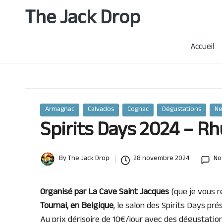
The Jack Drop
Passionné
Skip
de
to
rhum
Accueil
content
&
autres
spiritueux,
basé
à
Posted
Armagnac
Calvados
Cognac
Dégustations
N
Lille
in
Spirits Days 2024 – R
By
The Jack Drop
28 novembre 2024
No
Posted
by
Organisé par La Cave Saint Jacques
(que je vous r
Tournai, en Belgique
, le salon des Spirits Days pr
Au prix dérisoire de 10€/jour avec des dégustation