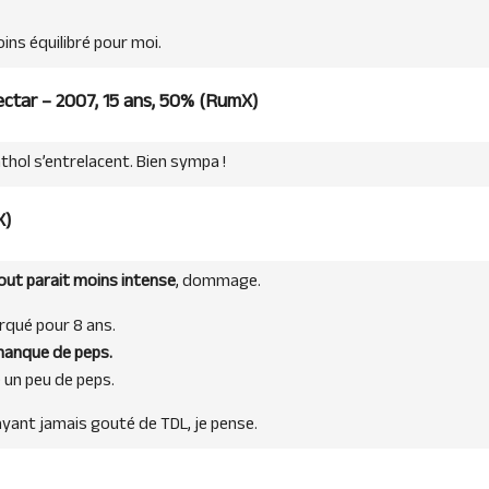
oins équilibré pour moi.
ctar – 2007, 15 ans, 50% (
RumX
)
thol s’entrelacent. Bien sympa !
X
)
ut parait moins intense
, dommage.
arqué pour 8 ans.
anque de peps.
 un peu de peps.
’ayant jamais gouté de TDL, je pense.