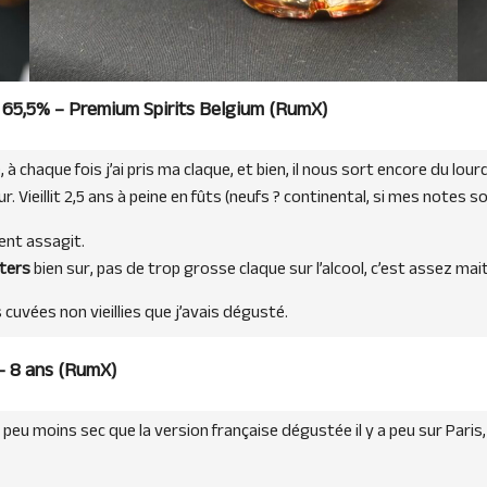
65,5% – Premium Spirits Belgium (
RumX
)
 chaque fois j’ai pris ma claque, et bien, il nous sort encore du lour
 Vieillit 2,5 ans à peine en fûts (neufs ? continental, si mes notes s
ent assagit.
ters
bien sur, pas de trop grosse claque sur l’alcool, c’est assez mai
 cuvées non vieillies que j’avais dégusté.
 8 ans (
RumX
)
n peu moins sec que la version française dégustée il y a peu sur Paris,