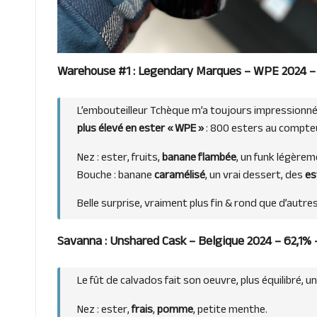
Warehouse #1 : Legendary Marques – WPE 2024 – 
L’embouteilleur Tchèque m’a toujours impressionné, à
plus élevé en ester « WPE »
: 800 esters au compteur.
Nez : ester, fruits,
banane flambée
, un funk légèrem
Bouche : banane
caramélisé
, un vrai dessert, des
es
Belle surprise, vraiment plus fin & rond que d’autres
Savanna : Unshared Cask – Belgique 2024 – 62,1% –
Le fût de calvados fait son oeuvre, plus équilibré, u
Nez : ester,
frais
,
pomme
, petite menthe.